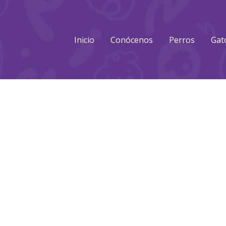
Inicio
Conócenos
Perros
Gat