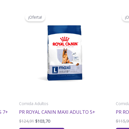
El
El
precio
precio
¡Oferta!
¡O
original
actual
era:
es:
$124,91.
$103,70.
Comida Adultos
Comida
 7+
PR ROYAL CANIN MAXI ADULTO 5+
PR R
$
124,91
$
103,70
$
115,9