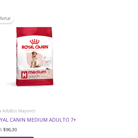
El
El
precio
precio
ferta!
original
actual
era:
es:
$115,98.
$96,30.
 Adultos Mayores
OYAL CANIN MEDIUM ADULTO 7+
8
$
96,30