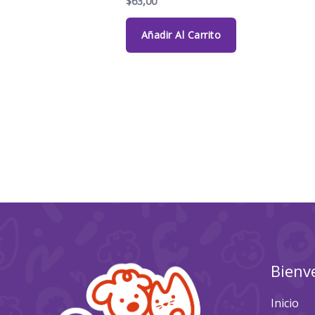
$
63,00
Añadir Al Carrito
Bienv
Inicio