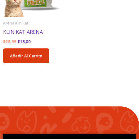
Arena Klin Kat
KLIN KAT ARENA
$
28,95
$
18,00
Añadir Al Carrito