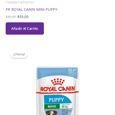
Comida Cachorros
PR ROYAL CANIN MINI PUPPY
$
62,41
$
53,05
Añadir Al Carrito
El
El
precio
precio
¡Oferta!
original
actual
era:
es:
$35,63.
$32,10.