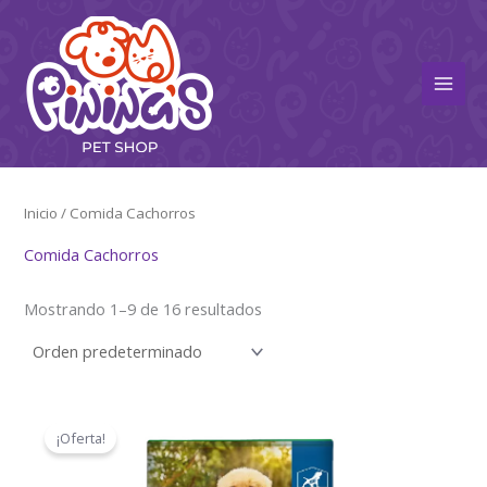
Ir
Main
al
Men
contenido
Inicio
/ Comida Cachorros
Comida Cachorros
Mostrando 1–9 de 16 resultados
El
El
precio
precio
¡Oferta!
original
actual
era:
es:
$105,44.
$61,00.