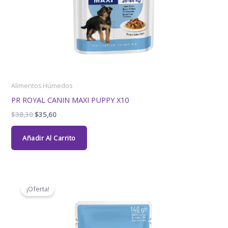
Alimentos Húmedos
PR ROYAL CANIN MAXI PUPPY X10
$
38,30
$
35,60
Añadir Al Carrito
El
El
precio
precio
¡Oferta!
original
actual
era:
es:
$38,30.
$35,60.