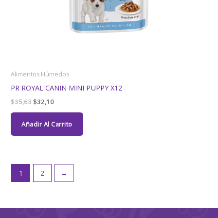
Alimentos Húmedos
PR ROYAL CANIN MINI PUPPY X12
$
35,63
$
32,10
Añadir Al Carrito
1
2
→