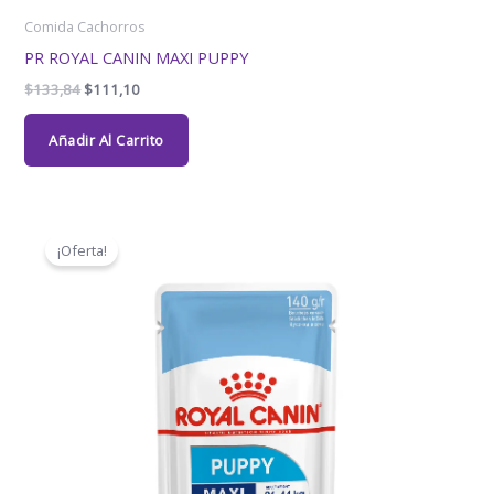
Comida Cachorros
PR ROYAL CANIN MAXI PUPPY
$
133,84
$
111,10
Añadir Al Carrito
El
El
precio
precio
¡Oferta!
original
actual
era:
es:
$38,30.
$35,60.