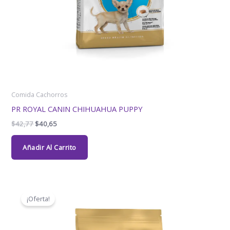
Comida Cachorros
PR ROYAL CANIN CHIHUAHUA PUPPY
$
42,77
$
40,65
Añadir Al Carrito
El
El
precio
precio
¡Oferta!
original
actual
era:
es:
$165,09.
$137,05.