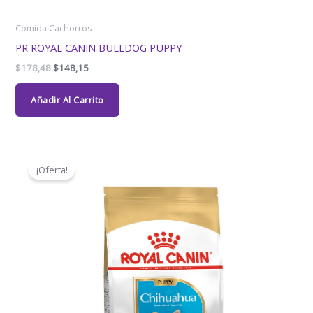
Comida Cachorros
PR ROYAL CANIN BULLDOG PUPPY
$
178,48
$
148,15
Añadir Al Carrito
El
El
precio
precio
¡Oferta!
original
actual
era:
es:
$42,77.
$40,65.