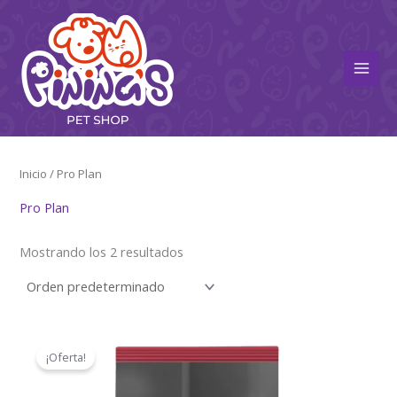
Ir
Main
al
Men
contenido
Inicio
/ Pro Plan
Pro Plan
Mostrando los 2 resultados
El
El
precio
precio
¡Oferta!
original
actual
era:
es:
$113,21.
$86,00.