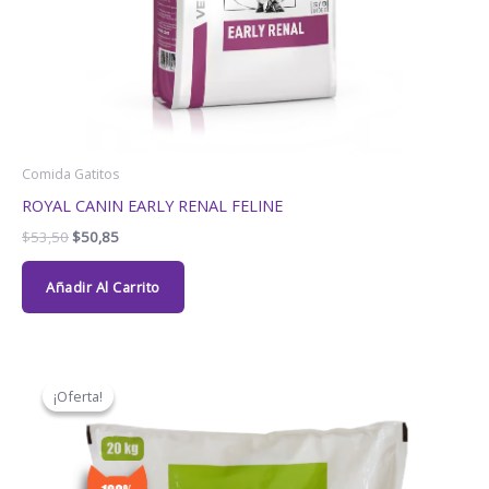
Comida Gatitos
ROYAL CANIN EARLY RENAL FELINE
$
53,50
$
50,85
Añadir Al Carrito
El
El
precio
precio
¡Oferta!
¡Oferta!
original
actual
era:
es:
$28,95.
$18,00.