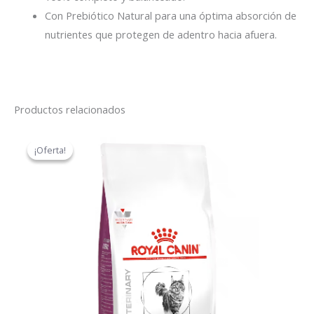
Con Prebiótico Natural para una óptima absorción de
nutrientes que protegen de adentro hacia afuera.
Productos relacionados
El
El
precio
precio
¡Oferta!
¡Oferta!
original
actual
era:
es:
$53,50.
$50,85.