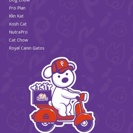
Pro Plan
Klin Kat
Kosh Cat
NutraPro
Cat Chow
Royal Canin Gatos