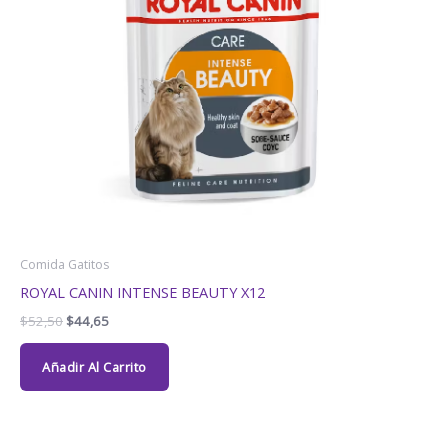
Comida Gatitos
ROYAL CANIN INTENSE BEAUTY X12
$
52,50
$
44,65
Añadir Al Carrito
El
El