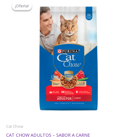
precio
precio
¡Oferta!
¡Oferta!
original
actual
era:
es:
$52,77.
$39,00.
Cat Chow
CAT CHOW ADULTOS – SABOR A CARNE