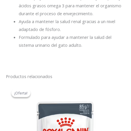
ácidos grasos omega 3 para mantener el organismo
durante el proceso de envejecimiento.
Ayuda a mantener la salud renal gracias a un nivel
adaptado de fósforo.
Formulado para ayudar a mantener la salud del
sistema urinario del gato adulto.
Productos relacionados
El
El
precio
precio
¡Oferta!
¡Oferta!
original
actual
era:
es:
$52,50.
$44,65.