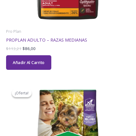
Pro Plan
PROPLAN ADULTO – RAZAS MEDIANAS
$
113,21
$
86,00
Añadir Al Carrito
El
El
precio
precio
¡Oferta!
¡Oferta!
original
actual
era:
es:
$81,16.
$66,00.