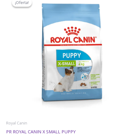
¡Oferta!
¡Oferta!
original
actual
era:
es:
$40,09.
$38,10.
Royal Canin
PR ROYAL CANIN X SMALL PUPPY